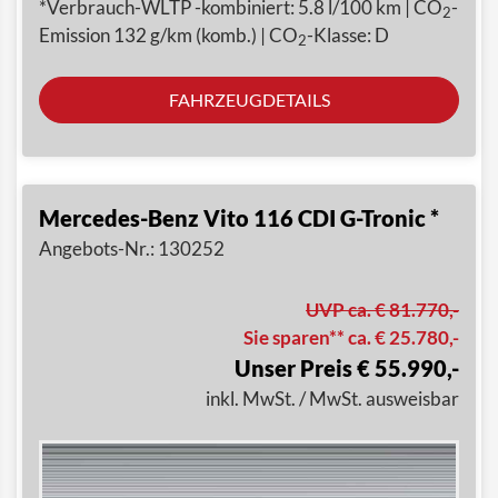
*Verbrauch-WLTP -kombiniert: 5.8 l/100 km | CO
-
2
Emission 132 g/km (komb.) | CO
-Klasse: D
2
FAHRZEUGDETAILS
Mercedes-Benz Vito 116 CDI G-Tronic *
Angebots-Nr.: 130252
UVP ca. € 81.770,-
Sie sparen** ca. € 25.780,-
Unser Preis € 55.990,-
inkl. MwSt. / MwSt. ausweisbar