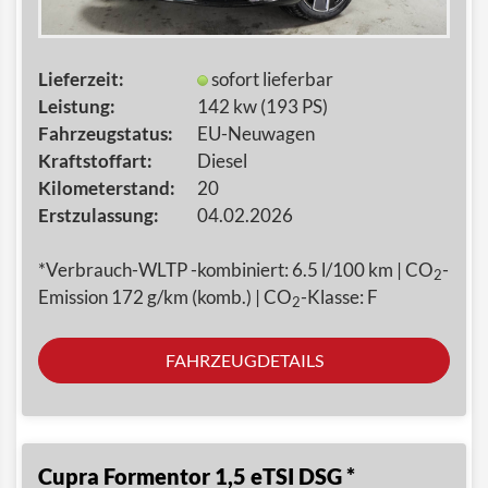
Lieferzeit:
sofort lieferbar
Leistung:
142 kw (193 PS)
Fahrzeugstatus:
EU-Neuwagen
Kraftstoffart:
Diesel
Kilometerstand:
20
Erstzulassung:
04.02.2026
*Verbrauch-WLTP -kombiniert: 6.5 l/100 km | CO
-
2
Emission 172 g/km (komb.) | CO
-Klasse: F
2
FAHRZEUGDETAILS
Cupra Formentor 1,5 eTSI DSG *