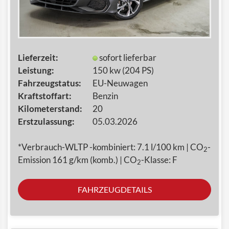
Lieferzeit:
sofort lieferbar
Leistung:
150 kw (204 PS)
Fahrzeugstatus:
EU-Neuwagen
Kraftstoffart:
Benzin
Kilometerstand:
20
Erstzulassung:
05.03.2026
*Verbrauch-WLTP -kombiniert: 7.1 l/100 km | CO
-
2
Emission 161 g/km (komb.) | CO
-Klasse: F
2
FAHRZEUGDETAILS