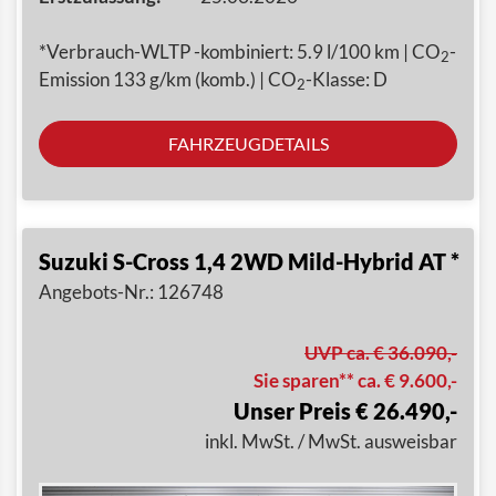
*Verbrauch-WLTP -kombiniert: 5.9 l/100 km | CO
-
2
Emission 133 g/km (komb.) | CO
-Klasse: D
2
FAHRZEUGDETAILS
Suzuki S-Cross 1,4 2WD Mild-Hybrid AT *
Angebots-Nr.: 126748
UVP ca. € 36.090,-
Sie sparen** ca. € 9.600,-
Unser Preis € 26.490,-
inkl. MwSt. / MwSt. ausweisbar