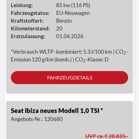
Leistung:
85 kw (116 PS)
Fahrzeugstatus:
EU-Neuwagen
Kraftstoffart:
Benzin
Kilometerstand:
20
Erstzulassung:
01.04.2026
*Verbrauch-WLTP -kombiniert: 5.3 l/100 km | CO
-
2
Emission 120 g/km (komb.) | CO
-Klasse: D
2
FAHRZEUGDETAILS
Seat Ibiza neues Modell 1,0 TSI *
Angebots-Nr.: 120680
UVP ca. € 28.835,-