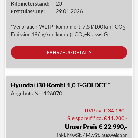
Kilometerstand:
20
Erstzulassung:
29.01.2026
*Verbrauch-WLTP -kombiniert: 7.5 l/100 km | CO
-
2
Emission 196 g/km (komb.) | CO
-Klasse: G
2
FAHRZEUGDETAILS
Hyundai i30 Kombi 1,0 T-GDI DCT *
Angebots-Nr.: 126070
UVP ca. € 34.190,-
Sie sparen** ca. € 11.200,-
Unser Preis € 22.990,-
inkl. MwSt. / MwSt. ausweisbar