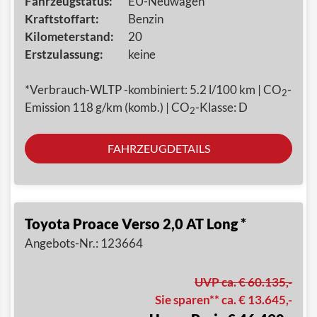
Fahrzeugstatus:
EU-Neuwagen
Kraftstoffart:
Benzin
Kilometerstand:
20
Erstzulassung:
keine
*Verbrauch-WLTP -kombiniert: 5.2 l/100 km | CO
-
2
Emission 118 g/km (komb.) | CO
-Klasse: D
2
FAHRZEUGDETAILS
Toyota Proace Verso 2,0 AT Long *
Angebots-Nr.: 123664
UVP ca. € 60.135,-
Sie sparen** ca. € 13.645,-